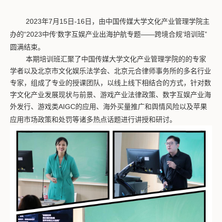
2023
年
7
月
15
日
-16
日，由中国传媒大学文化产业管理学院主
办的“
2023
中传‘数字互娱产业出海护航专题——跨境合规’培训班”
圆满结束。
本期培训班汇聚了中国传媒大学文化产业管理学院的的专家
学者以及北京市文化娱乐法学会、北京元合律师事务所的多名行业
专家，组成了专业的授课团队，以线上线下相结合的方式，针对数
字文化产业发展现状与前景、游戏产业法律政策、数字互娱产业海
外发行、游戏类
AIGC
的应用、海外买量推广和舆情风险以及苹果
应用市场政策和处罚等诸多热点话题进行讲授和研讨。