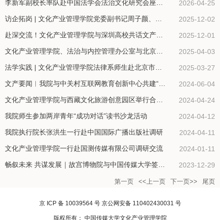
李新军副校长率队赴中国法学会法治文化研究会座谈交流
2026-04-25
访企拓岗 | 文化产业管理学院党委副书记周子颜、副院长李素艳带队赴深圳开展访企拓岗专项活动
2025-12-02
赴深交流！文化产业管理学院与深圳高校共话文产发展
2025-12-01
文化产业管理学院、法治与内控管理办公室与北京市朝阳区人民检察院开展交流活动
2025-04-03
法学实践 | 文化产业管理学院法律系师生赴北京市城管执法局参观交流
2025-03-27
文产要闻︱我院与中关村互联网教育创新中心共建“AIGC+短视频人才培养与就业实践基地”
2024-06-04
文化产业管理学院与西藏文化旅游创意园区举行合作签约仪式
2024-04-24
我院师生参加两岸青年“成功对话”读书沙龙活动
2024-04-12
我院执行院长张洪生一行赴中国国际广播出版社调研
2024-04-11
文化产业管理学院一行赴国测传媒有限公司调研交流
2024-01-11
畅叙未来 共谋发展｜故宫博物院与中国传媒大学签署战略合作协议
2023-12-29
第一页
<<上一页
下一页>>
尾页
京 ICP 备 10039564 号 京公网安备 110402430031 号
版权所有： 中国传媒大学文化产业管理学院