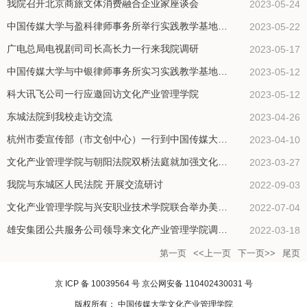
我院召开北京商旅文体消费融合企业家座谈会
2023-05-24
中国传媒大学与盈科律师事务所举行实践教学基地签约仪式
2023-05-22
广电总局电视剧司司长高长力一行来我院调研
2023-05-17
中国传媒大学与中银律师事务所实习实践教学基地签约仪式成功举办
2023-05-12
科大讯飞公司一行应邀回访文化产业管理学院
2023-05-12
东城法院到我校走访交流
2023-04-26
杭州市委宣传部（市文创中心）一行到中国传媒大学走访交流
2023-04-10
文化产业管理学院与朝阳法院双桥法庭就加强文化法学界与业界互动举行座谈会
2023-03-27
我院与东城区人民法院 开展交流研讨
2022-09-03
文化产业管理学院与兴安职业技术学院联合举办美育课程教研会
2022-07-04
雄安集团公共服务公司领导来文化产业管理学院调研交流
2022-03-18
第一页
<<上一页
下一页>>
尾页
京 ICP 备 10039564 号 京公网安备 110402430031 号
版权所有： 中国传媒大学文化产业管理学院