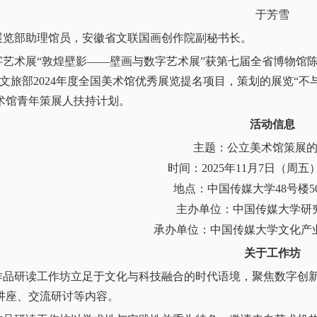
于芳雪
展览部助理馆员，安徽省文联国画创作院副秘书长。
字艺术展
“敦煌壁影——壁画与数字艺术展”获第七届全省博物馆
获文旅部
2024
年度全国美术馆优秀展览提名项目，策划的展览“不
术馆青年策展人扶持计划。
活动信息
主题：公立美术馆策展
时间：
2025
年
1
1
月
7
日（周
五
地点：中国传媒大学
48
号楼
5
主办单位：中国传媒大学研
承办单位：中国传媒大学文化产
关于工作坊
作品研读工作坊立足于文化与科技融合的时代语境，聚焦数字创
讲座、交流研讨等
内容。