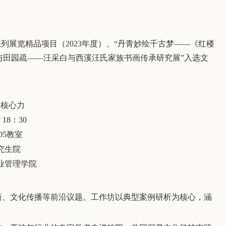
陈列展览精品项目（
2023
年度）、“丹青妙绘千古梦——《红楼
与田园疏——汪采白与西溪汪氏家族书画传承研究展”入选文
的核心力
）
1
8
：
30
05
教室
究生院
业管理学院
新
、
文化传播
等
前沿议题。工作坊以典型案例研析为核心，涵