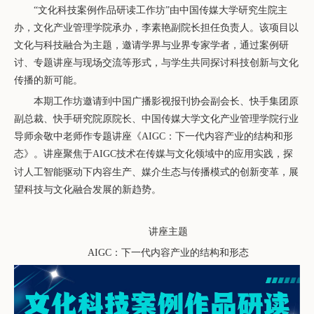
“
文化科技案例作品研读工作坊
”
由
中国传媒大学
研究生院主
办，文化产业管理学院承办，李素艳
副院长
担任负责人。该项目以
文化与科技融合为主题，邀请
学界与业界
专家学者，通过案例研
讨、专题讲座与现场交流等
形
式，
与学生共同探讨科技创新与文化
传播的新可能。
本期工作坊邀请到中国广播影视报刊协会副会长、快手集团原
副总裁、快手研究院原院长、中国传媒大学文化产业管理学院行业
导师余敬中老师作专题讲座《
AIGC
：下一代内容产业的结构和形
态
》。
讲座聚焦
于
AIGC
技术在传媒与文化
领域
中的应用实践，探
讨人工智能驱动下内容生产、媒介生态与传播模式的创新变革，展
望科技与文化融合发展的新趋势。
讲座主题
AIGC
：下一代内容产业的结构和形态