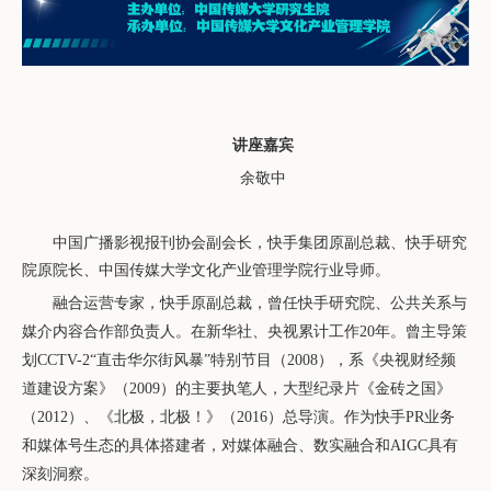
讲座嘉宾
余敬中
中
国广播影视报刊协会副会长，快手集团原副总裁、快手研究
院原院长、中国传媒大学文化产业管理学院行业导师
。
融合运营专家，快手原副总裁，曾任快手研究院、公共关系与
媒介内容合作部负责人。在新华社、央视累计工作20
年。曾主导策
划
CCTV-2“
直击华尔街风暴
”
特别节目（
2008
），系《央视财经频
道建设方案》（
2009
）的主要执笔人，大型纪录片《金砖之国》
（
2012
）、《北极，北极！》（
2016
）总导演。作为快手
PR
业务
和媒体号生态的具体搭建者，对媒体融合、数实融合和
AIGC
具有
深刻洞察。