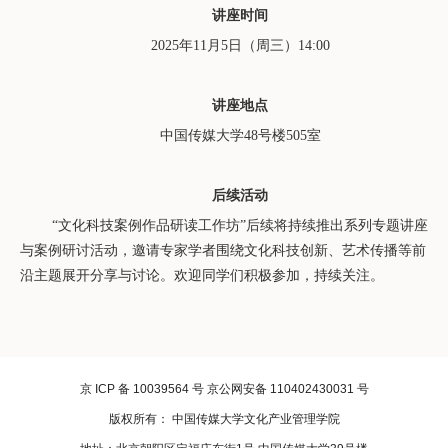
讲座时间
2025
年
1
1
月
5
日（周三）
14:00
讲座地点
中国传媒大学
48
号楼
505
室
后续活动
“文化科技案例作品研读工作坊”后续将
持续
推出系列专题讲座
与案例研讨
活动
，邀请专家学者围绕文化科技创新、艺术传播等
前
沿
主题展开分享与讨论。欢迎
同学们
积极参加，持续关注。
京 ICP 备 10039564 号 京公网安备 110402430031 号
版权所有： 中国传媒大学文化产业管理学院