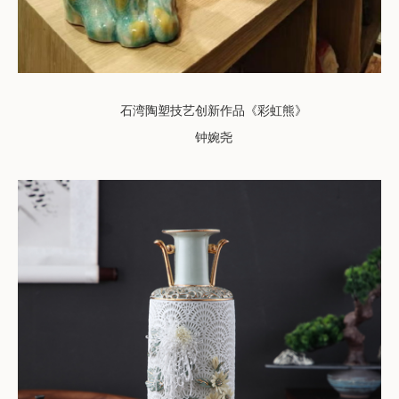
石湾陶塑技艺创新作品《彩虹熊》
钟婉尧