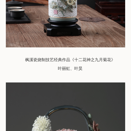
枫溪瓷烧制技艺经典作品《十二花神之九月菊花》
叶丽虹、叶昊