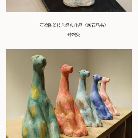
石湾陶塑技艺经典作品《寒石品书》
钟婉尧