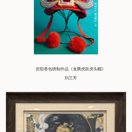
庆阳香包绣制
作品
《龙腾虎跃虎头帽》
刘兰芳