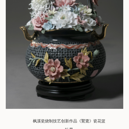
枫溪瓷烧制技艺创新作品《鸑鷟》瓷花篮