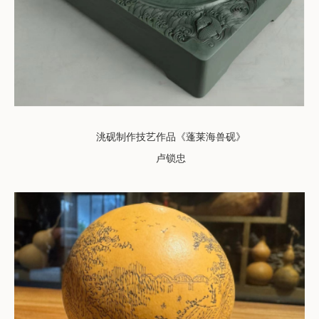
洮砚制作技艺
作品
《蓬莱海兽砚》
卢锁忠