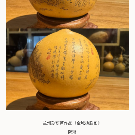
兰州刻葫芦
作品
《金城揽胜图》
阮琳