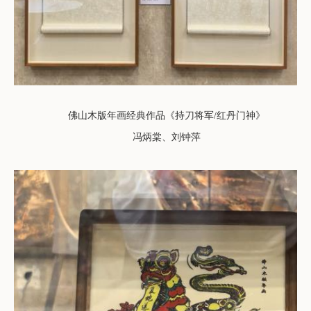
佛山木版年画
经典作品
《持刀将军/
红丹门神》
冯炳棠、刘钟萍