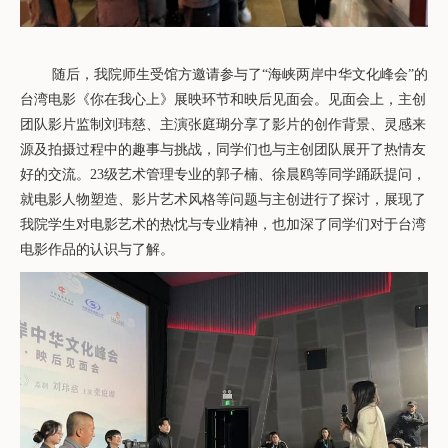
随后，
我院师生受馆方邀请
参与了
“
海峡两岸中华文化峰会
”
的
台湾电影《你在我心上》
展映环节和
映后见面会
。
见面会上，
主创
团队影片
监制刘玮慈、主演张庭瑚分享了影片的创作背景、灵感来
源及拍摄过程中的趣事与挑战，
同学们也与主创团队展开了热情友
好的交流。
23
级
艺术管理专业
的
郭子楠、徐晨鸥等同学
踊跃
提问，
就电影人物塑造、
影片艺术风格
等问题
与主创
进行了
探讨
，
展现了
我院学生
对电影艺术
的热忱与专业精神，也
加深了同学们对于台湾
电影
作品
的认识与
了解
。