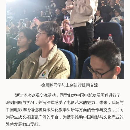
徐晨鸥同学与主创进行提问交流
通过
本次
参观交流活动
，
同学们
对中国电影发展历程
进行了
深刻
回顾与学习，
并
沉浸式感受
了
电影
艺术
的魅力
。
未来，我院与
中国电影博物馆也将持续深化教学科研等方面的
合作与交流，共同
为
学生
成长搭建更广阔的平台，
为携手
推动中国电影
与文化产业
的
繁荣发展
做出贡献
。