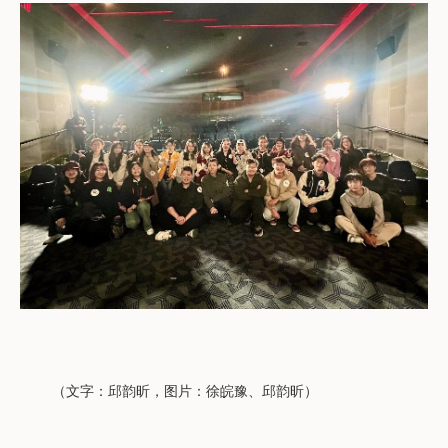
（文字：邱韵昕，图片：
徐皖豫、
邱韵昕）