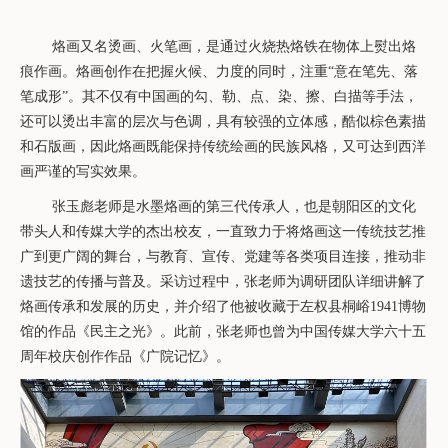
烙画又名烫画、火笔画，是通过火烧热烙铁在物体上熨出烙
痕作画。烙画创作在把握火候、力度的同时，注重
“意在笔先、落
笔成形”。其不仅有中国画的勾、勒、点、染、擦、白描等手法，
还可以烫出丰富的层次与色调，具有较强的立体感，酷似棕色素描
和石版画，因此烙画既能保持传统绘画的民族风格，又可达到西洋
画严谨的写实效果。
张玉彪老师是水墨烙画的第三代传承人，也是朝阳区的文化
带头人和传媒大学的杰出校友，一直致力于将烙画这一传统技艺推
广到更广阔的舞台，
与教育、宣传、党建等各类项目连接，推动非
遗技艺的传播与普及。
采访过程中，张老师为调研团队详细讲解了
烙画传承和发展的历史，并介绍了他被收藏于左权
县桐峪
1941
博物
馆的作品《民主之光》。此前，张老师也曾为中国传媒大学六十五
周年校庆创作作品《广院记忆》。