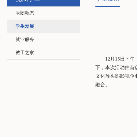
党团动态
学生发展
就业服务
教工之家
12
月
15
日下午
下，本次活动由首
文化等头部影视企
融合。