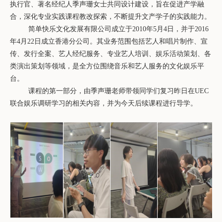
执行官、著名经纪人季声珊女士共同设计建设，旨在促进产学融
合，深化专业实践课程教改探索，不断提升文产学子的实践能力。
简单快乐文化发展有限公司成立于
2010
年
5
月
4
日，并于
2016
年
4
月
22
日成立香港分公司。其业务范围包括艺人和唱片制作、宣
传、发行全案、艺人经纪服务、专业艺人培训、娱乐活动策划、各
类演出策划等领域，是全方位围绕音乐和艺人服务的文化娱乐平
台。
课程的第一部分，由季声珊老师带领同学们复习昨日在
UEC
联合娱乐调研学习的相关内容，并为今天后续课程进行导学。